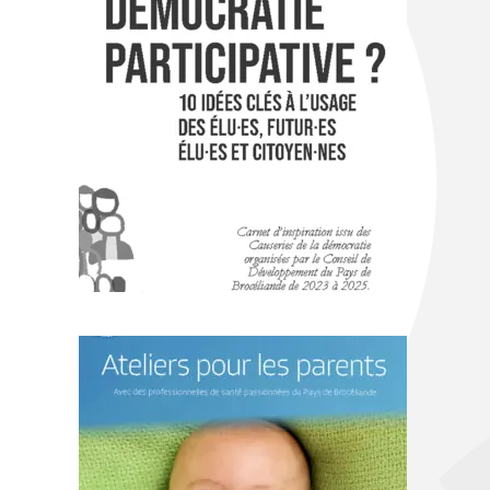
s
d
e
B
r
o
c
é
l
i
a
n
d
e