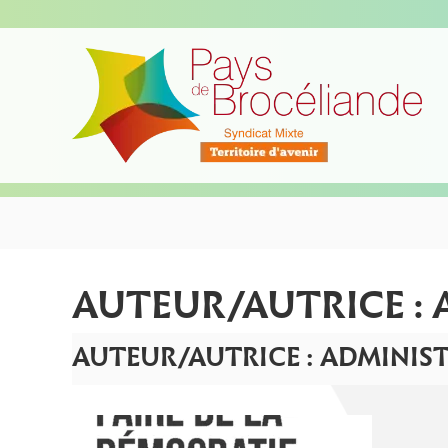
A
l
S
T
l
y
e
e
n
r
r
d
r
a
i
i
u
c
c
t
o
a
o
n
t
i
t
r
e
i
e
n
x
d
u
AUTEUR/AUTRICE :
t
a
e
v
AUTEUR/AUTRICE :
ADMINIS
d
e
u
n
P
i
a
r
y